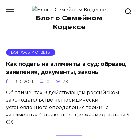
Перейти
к
Блог о Семейном
содержанию
Кодексе
ВОПРОСЫ И ОТВЕТЫ
Как подать на алименты в суд: образец
заявления, документы, законы
13.10.2021
0
78
Об алиментах В действующем российском
законодательстве нет юридически
установленного определения термина
«алименты». Однако по содержанию раздела 5
СК