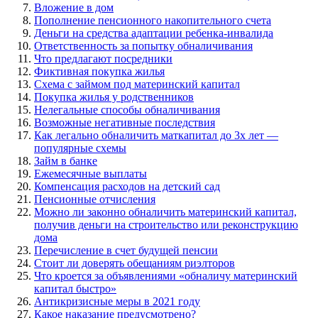
Вложение в дом
Пополнение пенсионного накопительного счета
Деньги на средства адаптации ребенка-инвалида
Ответственность за попытку обналичивания
Что предлагают посредники
Фиктивная покупка жилья
Схема с займом под материнский капитал
Покупка жилья у родственников
Нелегальные способы обналичивания
Возможные негативные последствия
Как легально обналичить маткапитал до 3х лет —
популярные схемы
Займ в банке
Ежемесячные выплаты
Компенсация расходов на детский сад
Пенсионные отчисления
Можно ли законно обналичить материнский капитал,
получив деньги на строительство или реконструкцию
дома
Перечисление в счет будущей пенсии
Стоит ли доверять обещаниям риэлторов
Что кроется за объявлениями «обналичу материнский
капитал быстро»
Антикризисные меры в 2021 году
Какое наказание предусмотрено?