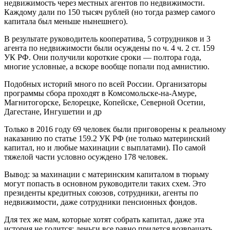
недвижимость через местных агентов по недвижимости.
Каждому дали по 150 тысяч рублей (но тогда размер самого
капитала был меньше нынешнего).
В результате руководитель кооператива, 5 сотрудников и 3
агента по недвижимости были осуждены по ч. 4 ч. 2 ст. 159
УК РФ. Они получили короткие сроки — полтора года,
многие условные, а вскоре вообще попали под амнистию.
Подобных историй много по всей России. Организаторы
программы сбора проходят в Комсомольске-на-Амуре,
Магнитогорске, Белорецке, Копейске, Северной Осетии,
Дагестане, Ингушетии и др
Только в 2016 году 69 человек были приговорены к реальному
наказанию по статье 159.2 УК РФ (не только материнский
капитал, но и любые махинации с выплатами). По самой
тяжелой части условно осуждено 178 человек.
Вывод: за махинации с материнским капиталом в тюрьму
могут попасть в основном руководители таких схем. Это
президенты кредитных союзов, сотрудники, агенты по
недвижимости, даже сотрудники пенсионных фондов.
Для тех же мам, которые хотят собрать капитал, даже эта
история не годится: деньги все равно придется возвращать.