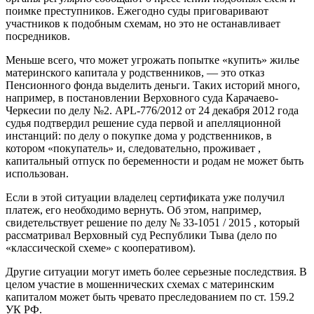
поимке преступников. Ежегодно суды приговаривают
участников к подобным схемам, но это не останавливает
посредников.
Меньше всего, что может угрожать попытке «купить» жилье
материнского капитала у родственников, — это отказ
Пенсионного фонда выделить деньги. Таких историй много,
например, в постановлении Верховного суда Карачаево-
Черкесии по делу №2. APL-776/2012 от 24 декабря 2012 года
судья подтвердил решение суда первой и апелляционной
инстанций: по делу о покупке дома у родственников, в
котором «покупатель» и, следовательно, проживает ,
капитальный отпуск по беременности и родам не может быть
использован.
Если в этой ситуации владелец сертификата уже получил
платеж, его необходимо вернуть. Об этом, например,
свидетельствует решение по делу № 33-1051 / 2015 , который
рассматривал Верховный суд Республики Тыва (дело по
«классической схеме» с кооперативом).
Другие ситуации могут иметь более серьезные последствия. В
целом участие в мошеннических схемах с материнским
капиталом может быть чревато преследованием по ст. 159.2
УК РФ.